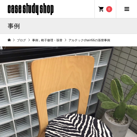
0
事例
ブログ
事例
,
椅子修理・張替
アルテックchair66の張替事例