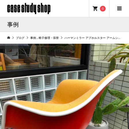
0
事例
ブログ
事例
,
椅子修理・張替
ハーマンミラー アプホルスター アームシェルの張り替え