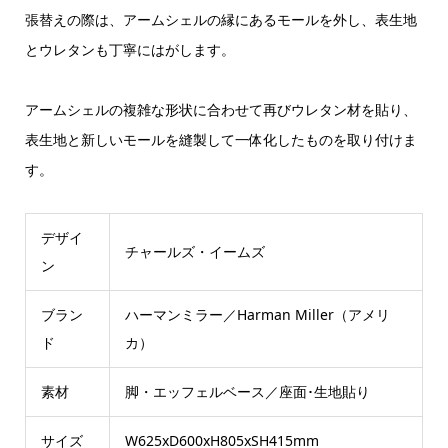
張替えの際は、アームシェルの縁にあるモールを外し、表生地
とウレタンも丁寧にはがします。
アームシェルの複雑な形状に合わせて再びウレタン材を貼り、
表生地と新しいモールを縫製して一体化したものを取り付けま
す。
デザイ
チャールズ・イームズ
ン
ブラン
ハーマンミラー／Harman Miller（アメリ
ド
カ）
素材
脚・エッフェルベース／座面･生地貼り
サイズ
W625xD600xH805xSH415mm