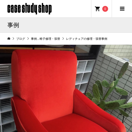
0
事例
ブログ
事例
,
椅子修理・張替
レディチェアの修理・張替事例